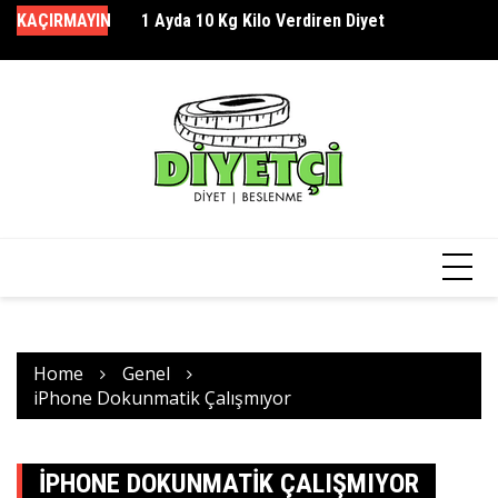
Skip
KAÇIRMAYIN
1 Ayda 10 Kg Kilo Verdiren Diyet
Bö
to
So
content
Home
Genel
iPhone Dokunmatik Çalışmıyor
IPHONE DOKUNMATIK ÇALIŞMIYOR