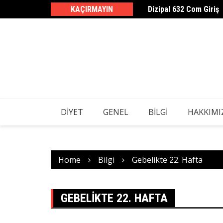
Dizipal 632 Com Giriş
Skip
KAÇIRMAYIN
1 Ayda 10 Kg Kilo Verd
to
content
DIYET
GENEL
BILGI
HAKKIMI
Home
Bilgi
Gebelikte 22. Hafta
GEBELIKTE 22. HAFTA