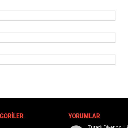
GORILER
YORUMLAR
Tutarlı Diyet
on
1 