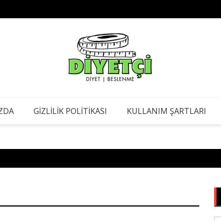
Böbrek
iren Diyet
ZDA
GIZLILIK POLITIKASI
KULLANIM ŞARTLARI