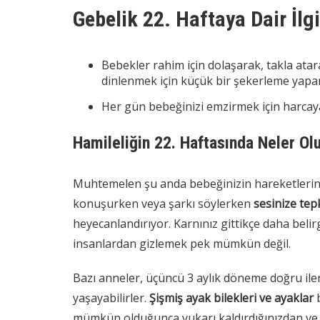
Gebelik 22. Haftaya Dair İlg
Bebekler rahim için dolaşarak, takla atar
dinlenmek için küçük bir şekerleme yapar
Her gün bebeğinizi emzirmek için harcay
Hamileliğin 22. Haftasında Neler Ol
Muhtemelen şu anda bebeğinizin hareketlerinin
konuşurken veya şarkı söylerken
sesinize tep
heyecanlandırıyor. Karnınız gittikçe daha belir
insanlardan gizlemek pek mümkün değil.
Bazı anneler, üçüncü 3 aylık döneme doğru ile
yaşayabilirler.
Şişmiş ayak bilekleri ve ayaklar
b
mümkün olduğunca yukarı kaldırdığınızdan ve si