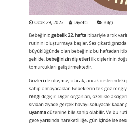
Ocak 29, 2023
Diyetci
Bilgi
Bebeğiniz
gebelik 22. hafta
itibariyle artık var
rutinini oluşturmaya başlar. Ses çıkardığınızda s
büyüklüğünde olan bebeğiniz bu haftadan itiba
şekilde,
bebeğinizin diş etleri
ilk dişlerinin doğ
tomurcukları geliştirmektedir.
Gözleri de oluşmuş olacak, ancak irislerindeki
sahip olmayacaklar. Bebeklerin tek göz rengiy
rengi
değişir. Diğer organları, özellikle akciğ
sıvıdan ziyade gerçek havayı soluyacak kadar gel
uyanma
düzenine bile sahip olabilir. Ve bu rut
gece yarısında hareketliliğe, gün içinde ise sess