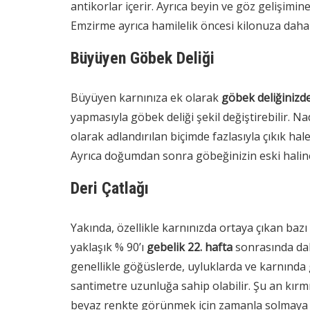
antikorlar içerir. Ayrıca beyin ve göz gelişimin
Emzirme ayrıca hamilelik öncesi kilonuza daha 
Büyüyen Göbek Deliği
Büyüyen karnınıza ek olarak
göbek deliğinizde
yapmasıyla göbek deliği şekil değiştirebilir. Na
olarak adlandırılan biçimde fazlasıyla çıkık ha
Ayrıca doğumdan sonra göbeğinizin eski haline
Deri Çatlağı
Yakında, özellikle karnınızda ortaya çıkan bazı
yaklaşık % 90’ı
gebelik 22. hafta
sonrasında dah
genellikle göğüslerde, uyluklarda ve karnında
santimetre uzunluğa sahip olabilir. Şu an kır
beyaz renkte görünmek için zamanla solmaya e