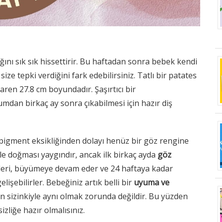
lığını sık sık hissettirir. Bu haftadan sonra bebek kendi
ize tepki verdiğini fark edebilirsiniz. Tatlı bir patates
ren 27.8 cm boyundadır. Şaşırtıcı bir
umdan birkaç ay sonra çıkabilmesi için hazır diş
 pigment eksikliğinden dolayı henüz bir göz rengine
le doğması yaygındır, ancak ilk birkaç ayda
göz
erleri, büyümeye devam eder ve 24 haftaya kadar
işebilirler. Bebeğiniz artık belli bir
uyuma ve
in sizinkiyle aynı olmak zorunda değildir. Bu yüzden
izliğe hazır olmalısınız.