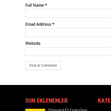
Full Name *
Email Address *
Website
SON EKLENENLER
KATE
Dizipal 632 Com Giriş