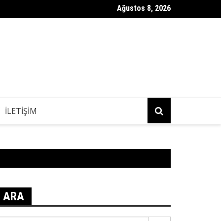
Ağustos 8, 2026
 Sağlığı için Besinler: Böbrek Sorunları Sırasında Ne Yenir veya Ka
İLETIŞIM
ARA