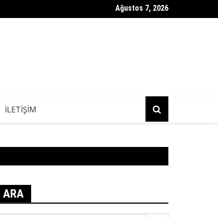
Ağustos 7, 2026
 Sağlığı için Besinler: Böbrek Sorunları Sırasında Ne Yenir veya Ka
İLETIŞIM
ARA