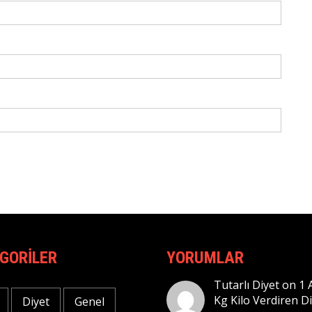
GORILER
YORUMLAR
Tutarlı Diyet
on
1 
Kg Kilo Verdiren D
Diyet
Genel