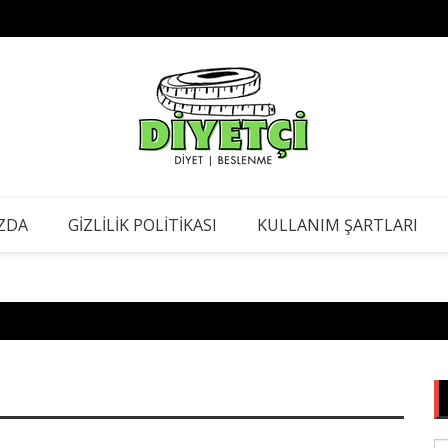
Böbrek
iren Diyet
ZDA
GIZLILIK POLITIKASI
KULLANIM ŞARTLARI