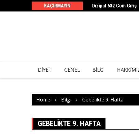
Dizipal 632 Com Giriş
Skip
KAÇIRMAYIN
1 Ayda 10 Kg Kilo Verd
to
content
DIYET
GENEL
BILGI
HAKKIMI
Home
Bilgi
Gebelikte 9. Hafta
GEBELIKTE 9. HAFTA