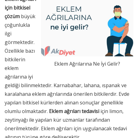
için bitkisel
çözüm
büyük
çoğunlukla
ilgi
görmektedir.
Özellikle bazı
bitkilerin
Eklem Ağrılarına Ne İyi Gelir?
eklem
ağrılarına iyi
geldiği bilinmektedir. Karnabahar, lahana, ıspanak ve
karalahana eklem ağrılarında önerilen bitkilerdir. Evde
yapılan bitkisel kürlerden alınan sonuçlar genellikle
olumlu olmaktadır.
Eklem ağrıları tedavisi
için limon,
zeytinyağı
ile yapılan kür uzmanlar tarafından
önerilmektedir. Eklem ağrıları için uygulanacak tedavi
ağrının türüne göre değişecektir.