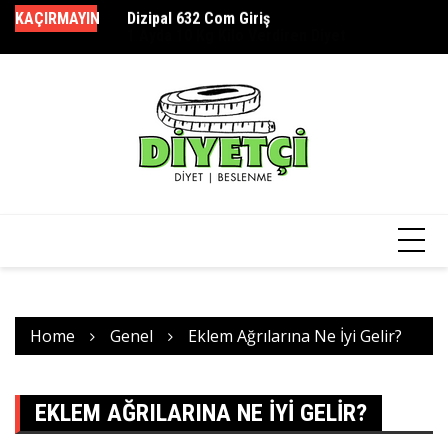
Dizipal 632 Com Giriş
Skip
KAÇIRMAYIN
Bö
1 Ayda 10 Kg Kilo Verdiren Diyet
to
So
content
Home
Genel
Eklem Ağrılarına Ne İyi Gelir?
EKLEM AĞRILARINA NE İYI GELIR?